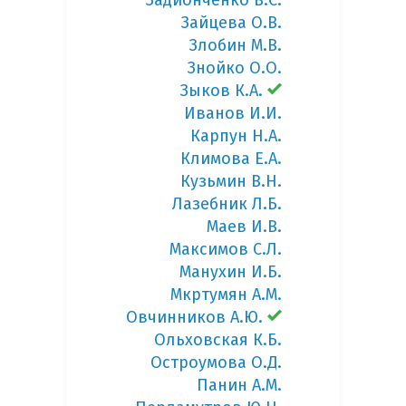
Задионченко В.С.
Зайцева О.В.
Злобин М.В.
Знойко О.О.
Зыков К.А.
Иванов И.И.
Карпун Н.А.
Климова Е.А.
Кузьмин В.Н.
Лазебник Л.Б.
Маев И.В.
Максимов С.Л.
Манухин И.Б.
Мкртумян А.М.
Овчинников А.Ю.
Ольховская К.Б.
Остроумова О.Д.
Панин А.М.