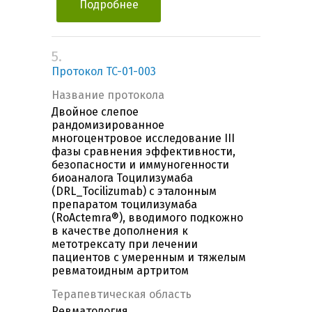
Подробнее
5.
Протокол TC-01-003
Название протокола
Двойное слепое
рандомизированное
многоцентровое исследование III
фазы сравнения эффективности,
безопасности и иммуногенности
биоаналога Тоцилизумаба
(DRL_Tocilizumab) с эталонным
препаратом тоцилизумаба
(RoActemra®), вводимого подкожно
в качестве дополнения к
метотрексату при лечении
пациентов с умеренным и тяжелым
ревматоидным артритом
Терапевтическая область
Ревматология