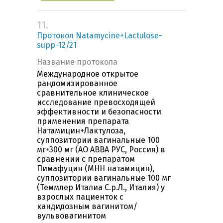
11.
Протокол Natamycine+Lactulose-
supp-12/21
Название протокола
Международное открытое
рандомизированное
сравнительное клиническое
исследование превосходящей
эффективности и безопасности
применения препарата
Натамицин+Лактулоза,
суппозитории вагинальные 100
мг+300 мг (АО АВВА РУС, Россия) в
сравнении с препаратом
Пимафуцин (МНН натамицин),
суппозитории вагинальные 100 мг
(Теммлер Италиа С.р.Л., Италия) у
взрослых пациенток с
кандидозным вагинитом/
вульвовагинитом