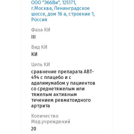
ООО "ЭббВи", 125171,
г.Москва, Ленинградское
шоссе, дом 16 а, строение 1,
Россия
Фаза КИ
III
Вид КИ
КИ
Цель КИ
сравнение препарата ABT-
494 с плацебо и с
адалимумабом у пациентов
со среднетяжелым или
тяжелым активным
течением ревматоидного
артрита
Количество
Мед.учреждений
20