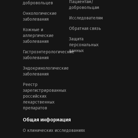
Пациентам/
добровольцев
добровольцам
Онкологические
Исследователям
заболевания
Обратная связь
Кожные и
аллергические
Защита
заболевания
персональных
данных
Гастроэнтерологические
заболевания
Эндокринологические
заболевания
Реестр
зарегистрированных
российских
лекарственных
препаратов
Общая информация
О клинических исследованиях