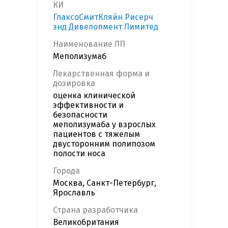
КИ
ГлаксоСмитКляйн Рисерч
энд Дивелопмент Лимитед
Наименование ЛП
Меполизумаб
Лекарственная форма и
дозировка
оценка клинической
эффективности и
безопасности
меполизумаба у взрослых
пациентов c тяжелым
двусторонним полипозом
полости носа
Города
Москва, Санкт-Петербург,
Ярославль
Страна разработчика
Великобритания