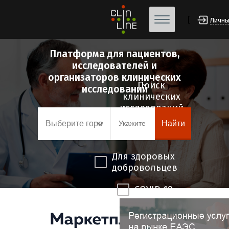
[
Личны
Платформа для пациентов,
исследователей и
организаторов клинических
Поиск
исследований
клинических
исследований
Найти
Для здоровых
добровольцев
COVID-19