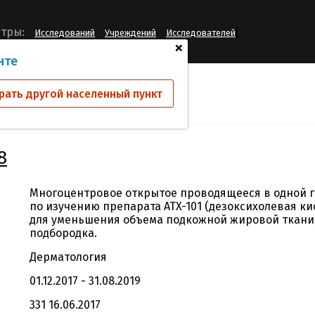
[
тры:
Исследований
Учреждений
Исследователей
+
нте
ий
1921-303-008
рать другой населенный пункт
8
Многоцентровое открытое проводящееся в одной г
по изучению препарата ATX-101 (дезоксихолевая ки
для уменьшения объема подкожной жировой ткани,
подбородка.
Дерматология
01.12.2017 - 31.08.2019
331 16.06.2017