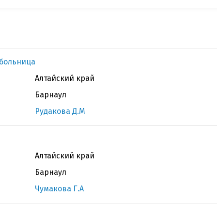
 больница
Алтайский край
Барнаул
Рудакова Д.М
Алтайский край
Барнаул
Чумакова Г.А