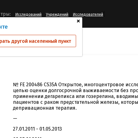
[
тры:
Исследований
Учреждений
Исследователей
+
нте
ий
-
рать другой населенный пункт
№ FE 200486 CS35A Открытое, многоцентровое исс
целью оценки долгосрочной выживаемости без пр
применении дегареликса или гозерелина, вводимых 
пациентов с раком предстательной железы, котор
депривационная терапия.
—
27.01.2011 - 01.05.2013