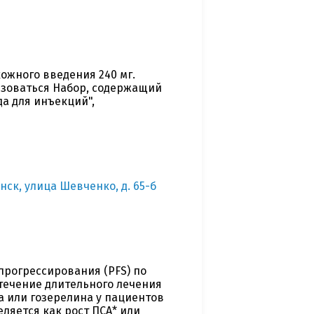
ожного введения 240 мг.
ьзоваться Набор, содержащий
да для инъекций",
нск, улица Шевченко, д. 65-б
прогрессирования (PFS) по
течение длительного лечения
 или гозерелина у пациентов
ляется как рост ПСА* или