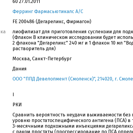
60 27.01.2011
Ферринг Фармасьютикалс А/С
FE 200486 (Дегареликс, Фирмагон)
вка
лиофилизат для приготовления суспензии для подк
(Флакон В клиническом исследовании будет испол
2 флакона "Дегареликс" 240 мг и 1 флакон 10 мл "Во
растворитель для)
Москва, Санкт-Петербург
Дания
ООО "ППД Девелопмент (Смоленск)", 214020, г. Смоле
I
РКИ
Сравнить вероятность неудачи выживаемости без 
уровню простатоспецифического антигена (ПСА) в 
3-месячными подкожными инъекциями дегареликса
с раком простаты (прогрессирование по ПСА опреде