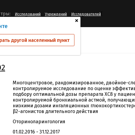
[
тры:
Исследований
Учреждений
Исследователей
+
нте
ий
PULM-XC8-02
рать другой населенный пункт
02
Многоцентровое, рандомизированное, двойное-сле
контролируемое исследование по оценке эффектив
подбору оптимальной дозы препарата ХС8 у пациен
контролируемой бронхиальной астмой, получающи
низкими дозами ингаляционных глюкокортикостеро
β2-агонистов длительного действия
Оториноларингология
01.02.2016 - 31.12.2017