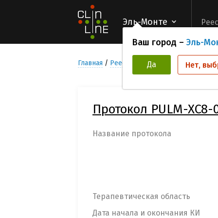
Эль-Монте
Реес
Ваш город –
Эль-Мо
Главная
Реестр Клинических исследован
Да
Нет, выб
Протокол PULM-XC8-
Название протокола
Терапевтическая область
Дата начала и окончания КИ