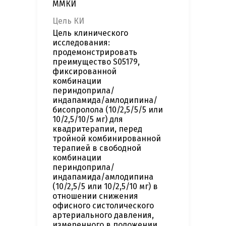
ММКИ
Цель КИ
Цель клинического
исследования:
продемонстрировать
преимущество S05179,
фиксированной
комбинации
периндоприла/
индапамида/амлодипина/
бисопролола (10/2,5/5/5 или
10/2,5/10/5 мг) для
квадритерапии, перед
тройной комбинированной
терапией в свободной
комбинации
периндоприла/
индапамида/амлодипина
(10/2,5/5 или 10/2,5/10 мг) в
отношении снижения
офисного систолического
артериального давления,
измеренного в положении