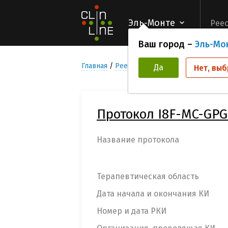
Эль-Монте
Реес
Ваш город –
Эль-Мо
Главная
Реестр Клинических исследован
Да
Нет, выб
Протокол I8F-MC-GP
Название протокола
Терапевтическая область
Дата начала и окончания КИ
Номер и дата РКИ