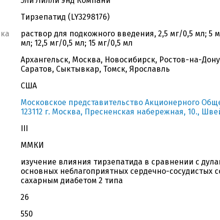
Эли Лилли энд Компани
Тирзепатид (LY3298176)
вка
раствор для подкожного введения, 2,5 мг/0,5 мл; 5 мг/
мл; 12,5 мг/0,5 мл; 15 мг/0,5 мл
Архангельск, Москва, Новосибирск, Ростов-на-Дону,
Саратов, Сыктывкар, Томск, Ярославль
США
Московское представительство Акционерного Общест
123112 г. Москва, Пресненская набережная, 10., Шв
III
ММКИ
изучение влияния тирзепатида в сравнении с дула
основных неблагоприятных сердечно-сосудистых с
сахарным диабетом 2 типа
26
550