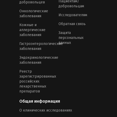
Пациентам/
добровольцев
добровольцам
Онкологические
Исследователям
заболевания
Обратная связь
Кожные и
аллергические
Защита
заболевания
персональных
данных
Гастроэнтерологические
заболевания
Эндокринологические
заболевания
Реестр
зарегистрированных
российских
лекарственных
препаратов
Общая информация
О клинических исследованиях