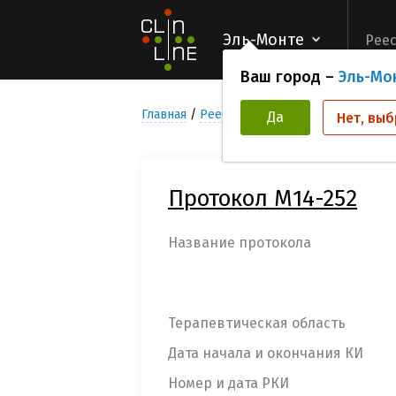
Эль-Монте
Реес
Ваш город –
Эль-Мо
Главная
Реестр Клинических исследован
Да
Нет, выб
Протокол М14-252
Название протокола
Терапевтическая область
Дата начала и окончания КИ
Номер и дата РКИ