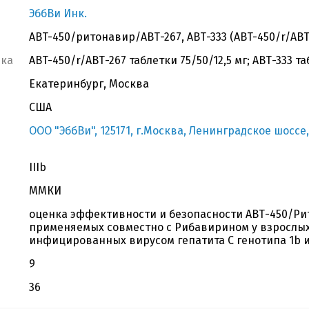
ЭббВи Инк.
ABT-450/ритонавир/АВТ-267, АВТ-333 (ABT-450/r/АВТ-
вка
ABT-450/r/АВТ-267 таблетки 75/50/12,5 мг; АВТ-333 та
Екатеринбург, Москва
США
ООО "ЭббВи", 125171, г.Москва, Ленинградское шоссе,
IIIb
ММКИ
оценка эффективности и безопасности АВТ-450/Рит
применяемых совместно с Рибавирином у взрослых
инфицированных вирусом гепатита С генотипа 1b 
9
36