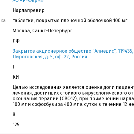
АО «Р-Фарм»
Нарлапревир
вка
таблетки, покрытые пленочной оболочкой 100 мг
Москва, Санкт-Петербург
РФ
Закрытое акционерное общество "Алмедис", 119435, 
Пироговская, д. 5, оф. 22, Россия
II
КИ
Целью исследования является оценка доли пациен
лечения, достигших стойкого вирусологического отв
окончания терапии (СВО12), при применении нарла
100 мг и софосбувира 400 мг в сутки в течение 12 н
8
125