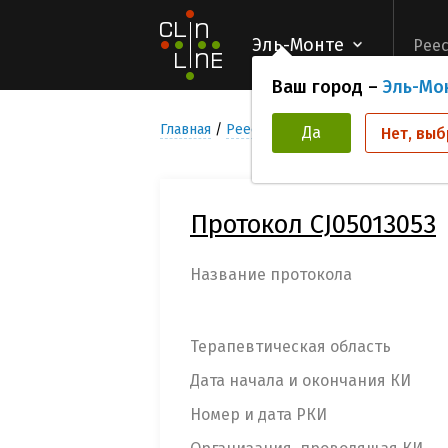
Эль-Монте
Реес
Ваш город –
Эль-Мо
Главная
Реестр Клинических исследован
Да
Нет, выб
Протокол CJ05013053
Название протокола
Терапевтическая область
Дата начала и окончания КИ
Номер и дата РКИ