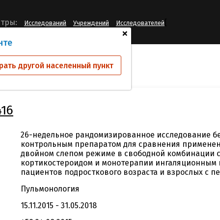
[
тры:
Исследований
Учреждений
Исследователей
+
нте
ий
CFOR258D2416
рать другой населенный пункт
16
26-недельное рандомизированное исследование б
контрольным препаратом для сравнения применен
двойном слепом режиме в свободной комбинации 
кортикостероидом и монотерапии ингаляционным 
пациентов подросткового возраста и взрослых с 
Пульмонология
15.11.2015 - 31.05.2018