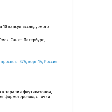
ы 10 капсул исследуемого
Омск, Санкт-Петербург,
проспект 37А, корп.14, Россия
 к терапии флутиказоном,
я формотеролом, с точки