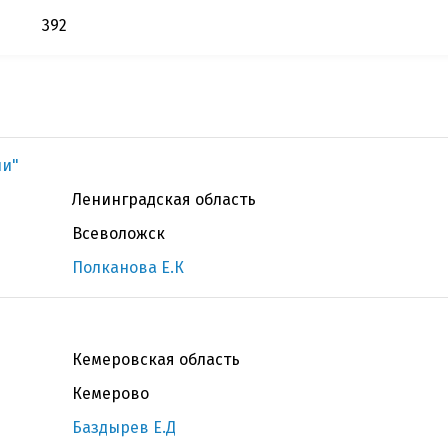
392
ии"
Ленинградская область
Всеволожск
Полканова Е.К
Кемеровская область
Кемерово
Баздырев Е.Д