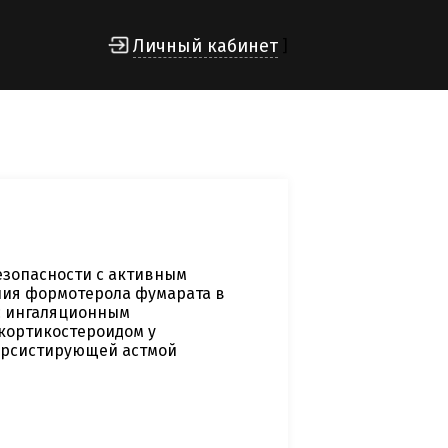
Личный кабинет
]
езопасности с активным
ия формотерола фумарата в
с ингаляционным
кортикостероидом у
персистирующей астмой