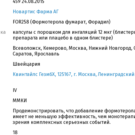
459 24.08.2015
Новартис Фарма АГ
FOR258 (Формотерола фумарат, Форадил)
вка
капсулы с порошком для ингаляций 12 мкг (блистер
препарата или плацебо в одном блистере)
Всеволожск, Кемерово, Москва, Нижний Новгород, 
Саратов, Ярославль
Швейцария
Квинтайлс ГезмбХ, 125167, г. Москва, Ленинградский 
IV
ММКИ
Продемонстрировать, что добавление формотерола
имеет не меньшую эффективность, чем монотерапи
зрения комплексных серьезных событий.
18