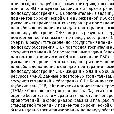
превосходит плацебо по такому критерию, как сни
причине, ИМ и инсульта (совокупный параметр), п
по поводу обострения СН. Дополнительные задачи 
пациентов с хронической СН и выраженной ИБС ср
риска нижеперечисленных исходов при применени
плацебо в дополнение к стандартной терапии пос
по поводу обострения СН: • смерть в результате с
повторная госпитализация по поводу обострения С
смерть в результате сердечно-сосудистых явлений;
по поводу обострения СН; • повторная госпитализа
сосудистых явлений Вспомогательные задачи Вспом
пациентов с хронической СН и выраженной ИБС ср
риска нижеперечисленных исходов при применени
плацебо в дополнение к стандартной терапии пос
по поводу обострения СН: • Избранные данные об 
ресурсов (MRU): данные о повторных госпитализац
сосудистых явлений и обострения СН. • Клиническ
глубоких вен (ТГВ). • Клинически манифестная тр
(ТЭЛА). • Соотношение риска и пользы. Задачи по о
оценке безопасности – сравнить частоту нижепер
кровотечений на фоне ривароксабана и плацебо, 
стандартной терапии у пациентов с хронической С
были недавно госпитализированы по поводу обостр