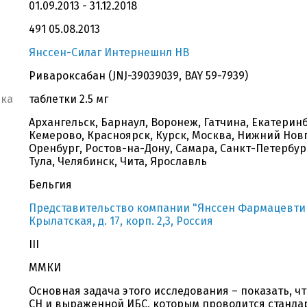
01.09.2013 - 31.12.2018
491 05.08.2013
Янссен-Силаг Интернешнл НВ
Ривароксабан (JNJ-39039039, BAY 59-7939)
вка
таблетки 2.5 мг
Архангельск, Барнаул, Воронеж, Гатчина, Екатеринб
Кемерово, Красноярск, Курск, Москва, Нижний Новг
Оренбург, Ростов-на-Дону, Самара, Санкт-Петербург
Тула, Челябинск, Чита, Ярославль
Бельгия
Представительство компании "Янссен Фармацевтика 
Крылатская, д. 17, корп. 2,3, Россия
III
ММКИ
Основная задача этого исследования – показать, ч
СН и выраженной ИБС, которым проводится станда