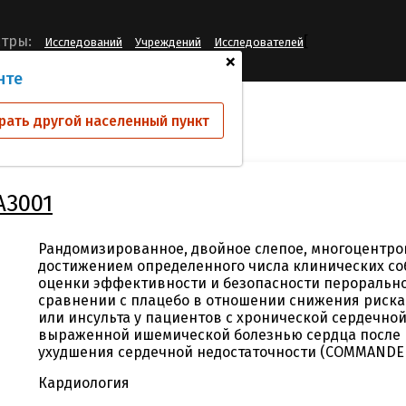
[
тры:
Исследований
Учреждений
Исследователей
+
нте
ий
RIVAROXHFA3001
рать другой населенный пункт
A3001
Рандомизированное, двойное слепое, многоцентро
достижением определенного числа клинических со
оценки эффективности и безопасности перорально
сравнении с плацебо в отношении снижения риска
или инсульта у пациентов с хронической сердечно
выраженной ишемической болезнью сердца после 
ухудшения сердечной недостаточности (COMMANDER
Кардиология