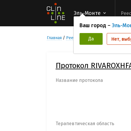
Эль-Монте
Реес
Ваш город –
Эль-Мо
Главная
Реестр Клинических исследован
Да
Нет, выб
Протокол RIVAROXHF
Название протокола
Терапевтическая область