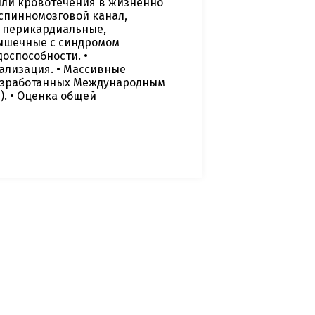
или кровотечения в жизненно
спинномозговой канал,
, перикардиальные,
ышечные с синдромом
оспособности. •
тализация. • Массивные
разработанных Международным
). • Оценка общей