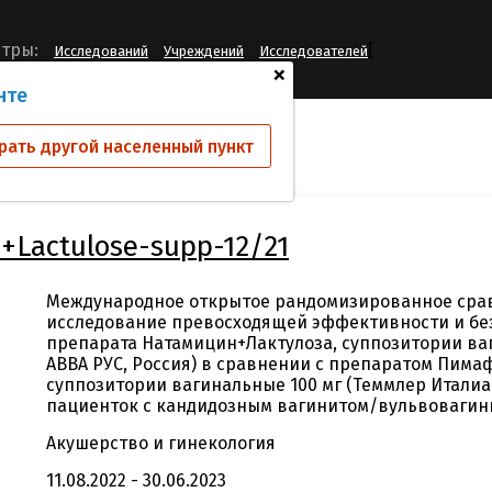
[
тры:
Исследований
Учреждений
Исследователей
+
нте
ий
Natamycine+Lactulose-supp-12/21
рать другой населенный пункт
+Lactulose-supp-12/21
Международное открытое рандомизированное сра
исследование превосходящей эффективности и бе
препарата Натамицин+Лактулоза, суппозитории ваг
АВВА РУС, Россия) в сравнении с препаратом Пима
суппозитории вагинальные 100 мг (Теммлер Италиа С
пациенток с кандидозным вагинитом/вульвовагин
Акушерство и гинекология
11.08.2022 - 30.06.2023