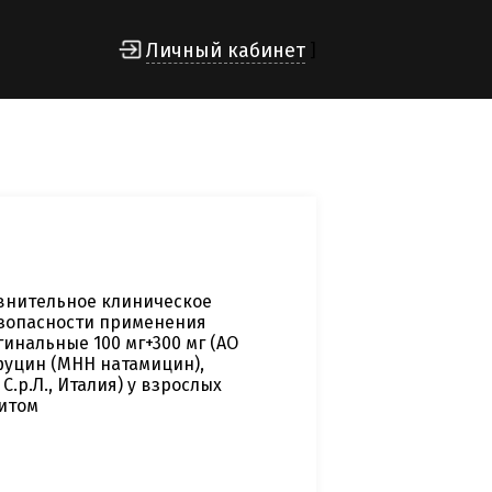
Личный кабинет
]
внительное клиническое
зопасности применения
инальные 100 мг+300 мг (АО
фуцин (МНН натамицин),
.р.Л., Италия) у взрослых
итом