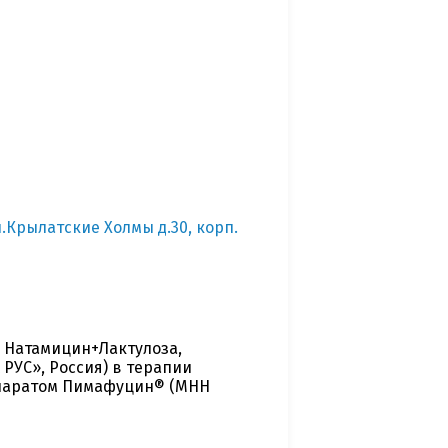
ул.Крылатские Холмы д.30, корп.
 Натамицин+Лактулоза,
 РУС», Россия) в терапии
епаратом Пимафуцин® (МНН