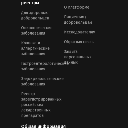
реестры
О платформе
Для здоровых
Пациентам/
добровольцев
добровольцам
Онкологические
Исследователям
заболевания
Обратная связь
Кожные и
аллергические
Защита
заболевания
персональных
данных
Гастроэнтерологические
заболевания
Эндокринологические
заболевания
Реестр
зарегистрированных
российских
лекарственных
препаратов
Общая информация