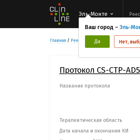
Эль-Монте
Реес
Ваш город –
Эль-Мо
Главная
Реестр Клинических исследован
Да
Нет, выб
Протокол CS-CTP-AD5
Название протокола
Терапевтическая область
Дата начала и окончания КИ