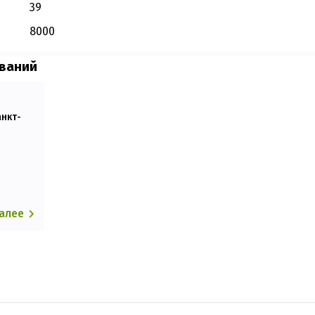
39
8000
ований
анкт-
далее