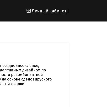
Личный кабинет
]
ое, двойное слепое,
 адаптивным дизайном по
нности рекомбинантной
(на основе аденовирусного
 лет и старше