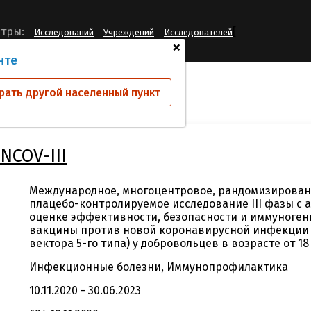
[
тры:
Исследований
Учреждений
Исследователей
+
нте
ий
CS-CTP-AD5NCOV-III
рать другой населенный пункт
NCOV-III
Международное, многоцентровое, рандомизированн
плацебо-контролируемое исследование III фазы с
оценке эффективности, безопасности и иммуноге
вакцины против новой коронавирусной инфекции 
вектора 5-го типа) у добровольцев в возрасте от 18
Инфекционные болезни, Иммунопрофилактика
10.11.2020 - 30.06.2023