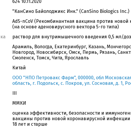
624 10.11.2020
"КанСино Байолоджикс Инк." (CanSino Biologics Inc.)
Ad5-nCoV (Рекомбинантная вакцина против новой
(на основе аденовирусного вектора 5-го типа)
вка
раствор для внутримышечного введения 0,5 мл/до
Арамиль, Вологда, Екатеринбург, Казань, Мончегор
Новгород, Новосибирск, Омск, Пермь, Рязань, Санкт
Смоленск, Томск, Чита, Ярославль
Китай
ООО "НПО Петровакс Фарм", 000000, обл Московская,
область, г. Подольск, с. Покров, ул. Сосновая, д. 1, Р
III
ММКИ
оценка эффективности, безопасности и иммуноге
вакцины против новой коронавирусной инфекции у
18 лет и старше