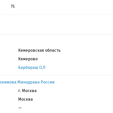
75
Кемеровская область
Кемерово
Барбараш О.Л
докимова Минздрава России
г. Москва
Москва
—