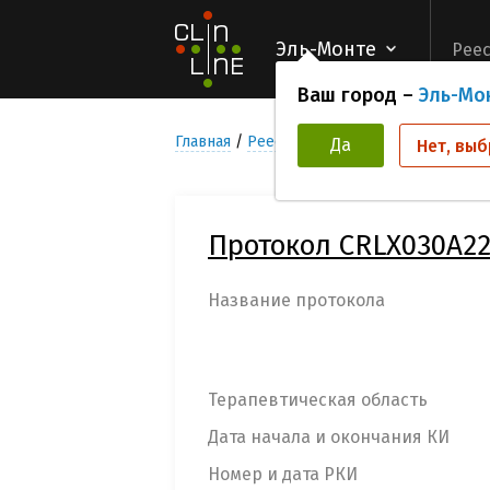
Эль-Монте
Реес
Ваш город –
Эль-Мо
Главная
Реестр Клинических исследован
Да
Нет, выб
Протокол CRLX030A22
Название протокола
Терапевтическая область
Дата начала и окончания КИ
Номер и дата РКИ