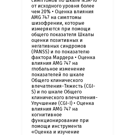
симптомов по шкале NSA-16
от исходного уровня более
чем 20% • Оценка влияния
AMG 747 на симптомы
шизофрении, которые
измеряются при помощи
общего показателя Шкалы
оценки позитивных и
негативных синдромов
(PANSS) и по показателю
фактора Мардера • Оценка
влияния AMG 747 на
глобальное изменение
показателей по шкале
Общего клинического
впечатления-Тяжесть (CGI-
S) и по шкале Общего
клинического впечатления-
Улучшение (CGI-I) • Оценка
влияния AMG 747 на
когнитивное
функционирование при
помощи инструмента
«Оценка и изучение