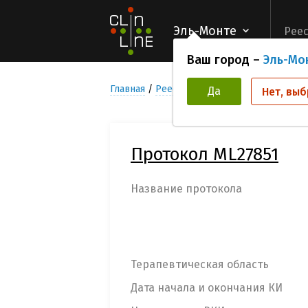
Эль-Монте
Реес
Ваш город –
Эль-Мо
Главная
Реестр Клинических исследован
Да
Нет, выб
Протокол ML27851
Название протокола
Терапевтическая область
Дата начала и окончания КИ