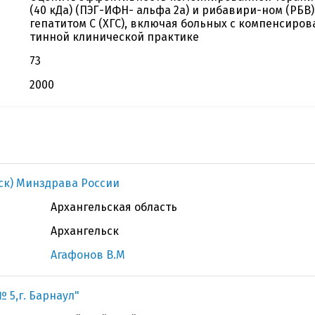
(40 кДа) (ПЭГ-ИФН- альфа 2а) и рибавири-ном (РБВ
гепатитом С (ХГС), включая больных с компенсиро
тинной клинической практике
73
2000
ьск) Минздрава России
Архангельская область
Архангельск
Агафонов В.М
 5,г. Барнаул"