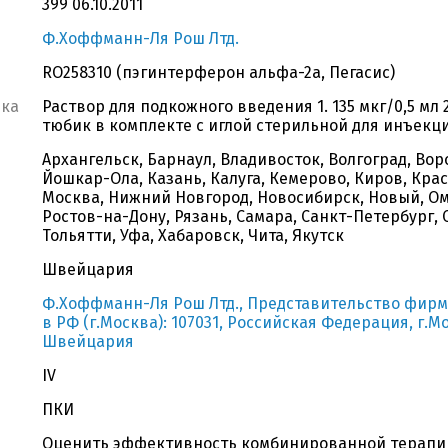
399 06.10.2011
Ф.Хоффманн-Ля Рош Лтд.
RO258310 (пэгинтерферон альфа-2а, Пегасис)
вка
Раствор для подкожного введения 1. 135 мкг/0,5 мл 
тюбик в комплекте с иглой стерильной для инъекци
Архангельск, Барнаул, Владивосток, Волгоград, Вор
Йошкар-Ола, Казань, Калуга, Кемерово, Киров, Кра
Москва, Нижний Новгород, Новосибирск, Новый, Ом
Ростов-на-Дону, Рязань, Самара, Санкт-Петербург, С
Тольятти, Уфа, Хабаровск, Чита, Якутск
Швейцария
Ф.Хоффманн-Ля Рош Лтд., Представительство фирм
в РФ (г.Москва): 107031, Российская Федерация, г.М
Швейцария
IV
ПКИ
Оценить эффективность комбинированной терапи