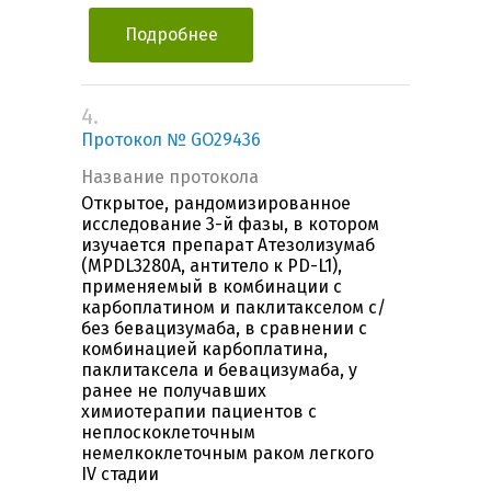
Подробнее
4.
Протокол № GO29436
Название протокола
Открытое, рандомизированное
исследование 3-й фазы, в котором
изучается препарат Атезолизумаб
(MPDL3280A, антитело к PD-L1),
применяемый в комбинации с
карбоплатином и паклитакселом с/
без бевацизумаба, в сравнении с
комбинацией карбоплатина,
паклитаксела и бевацизумаба, у
ранее не получавших
химиотерапии пациентов с
неплоскоклеточным
немелкоклеточным раком легкого
IV стадии