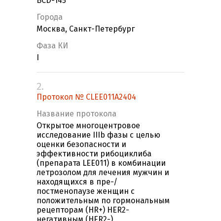
BCD-145
Города
Москва, Санкт-Петербург
Фаза КИ
I
2.
Протокол № CLEE011A2404
Название протокола
Открытое многоцентровое
исследование IIIb фазы с целью
оценки безопасности и
эффективности рибоциклиба
(препарата LEE011) в комбинации
летрозолом для лечения мужчин и
находящихся в пре-/
постменопаузе женщин с
положительным по гормональным
рецепторам (HR+) HER2-
негативным (HER2-)