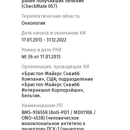
ранее получавших лечение
(CheckMate 057)
Терапевтическая область
Онкология
Дата начала и окончания КИ
17.01.2013 - 31.12.2022
Номер и дата РКИ
№ 26 от 17.01.2013
Организация, проводящая КИ
«Бристол-Майерс Сквибб
Компани», США; подразделение
«Бристол-Майерс Сквибб
Интернешнл Корпорэйшн»,
Бельгия.
Наименование ЛП
BMS-936558 (Anti-PD1 / MDX1106 /
ONO-4538) (человеческое
моноклональное антитело к
рецептору ПСК-1 (рецептор