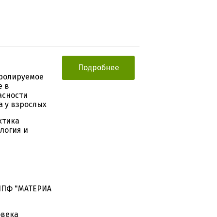
Подробнее
тролируемое
е в
асности
а у взрослых
ктика
логия и
НПФ "МАТЕРИА
овека