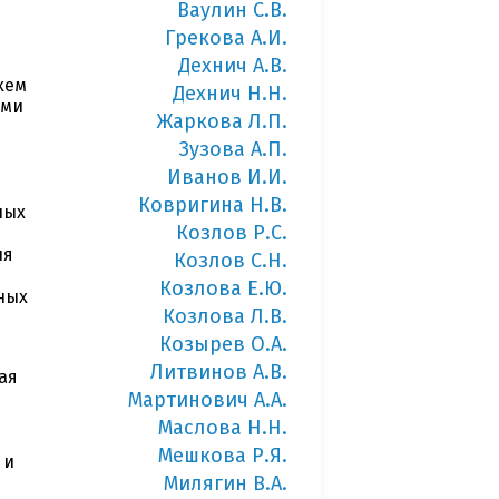
Ваулин С.В.
Грекова А.И.
Дехнич А.В.
хем
Дехнич Н.Н.
ыми
Жаркова Л.П.
Зузова А.П.
Иванов И.И.
Ковригина Н.В.
ных
Козлов Р.С.
ля
Козлов С.Н.
Козлова Е.Ю.
ных
Козлова Л.В.
Козырев О.А.
Литвинов А.В.
ая
Мартинович А.А.
я
Маслова Н.Н.
Мешкова Р.Я.
 и
Милягин В.А.