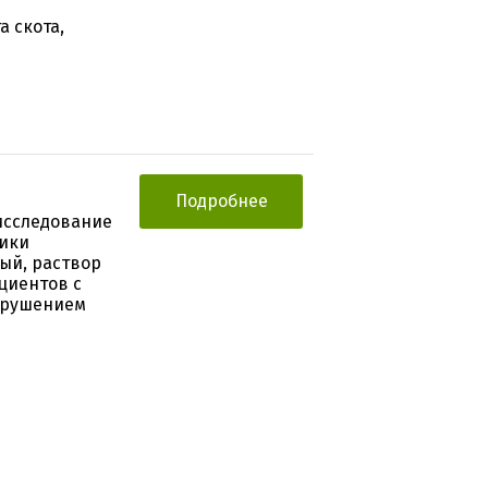
 скота,
Подробнее
исследование
тики
ый, раствор
ациентов с
арушением