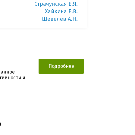
Страчунская Е.Я.
Хайкина Е.В.
Шевелев А.Н.
Подробнее
ванное
тивности и
)