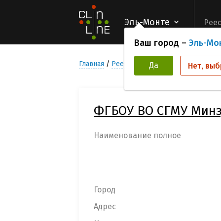
Эль-Монте
Реес
Ваш город –
Эль-Мо
Главная
Реестр Медицинских учреждени
Да
Нет, выб
ФГБОУ ВО СГМУ Минз
Наименование полное
Город
Адрес