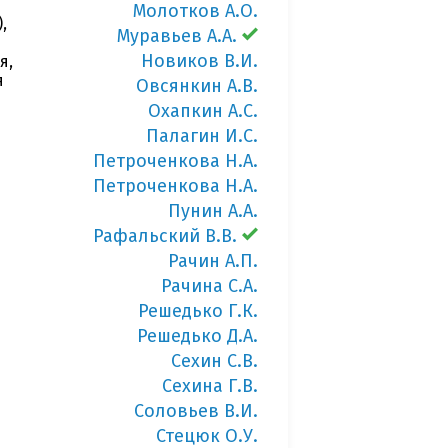
Молотков А.О.
,
Муравьев А.А.
Новиков В.И.
я,
я
Овсянкин А.В.
Охапкин А.С.
Палагин И.С.
Петроченкова Н.А.
Петроченкова Н.А.
Пунин А.А.
Рафальский В.В.
Рачин А.П.
Рачина С.А.
Решедько Г.К.
Решедько Д.А.
Сехин С.В.
Сехина Г.В.
Соловьев В.И.
Стецюк О.У.