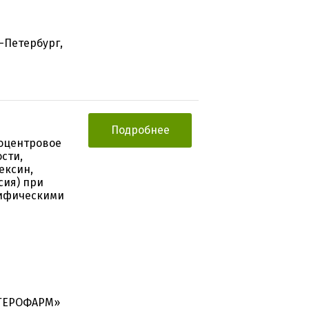
-Петербург,
Подробнее
оцентровое
сти,
ексин,
сия) при
цифическими
«ГЕРОФАРМ»