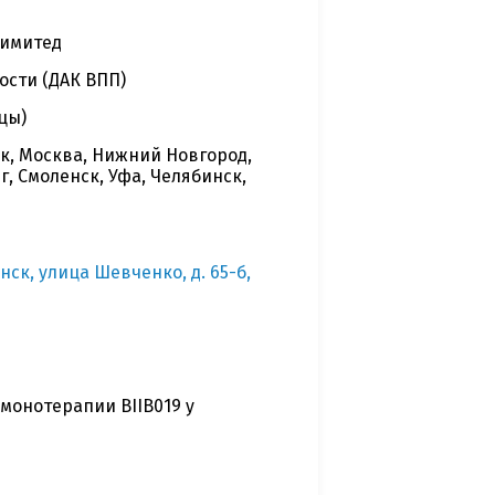
Лимитед
ости (ДАК ВПП)
цы)
ск, Москва, Нижний Новгород,
, Смоленск, Уфа, Челябинск,
нск, улица Шевченко, д. 65-б,
монотерапии BIIB019 у