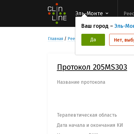
Эль-Монте
Реес
Ваш город –
Эль-Мо
Главная
Реестр Клинических исследован
Да
Нет, выб
Протокол 205MS303
Название протокола
Терапевтическая область
Дата начала и окончания КИ