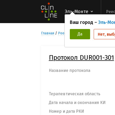
Эль-Монте
Реес
Ваш город –
Эль-Мо
Главная
Реестр Клинических исследован
Да
Нет, выб
Протокол DUR001-301
Название протокола
Терапевтическая область
Дата начала и окончания КИ
Номер и дата РКИ