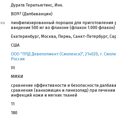
Дурата Терапьютикс, Инк.
BI397 (Далбаванцин)
вка
лиофилизированный порошок для приготовления р
введения 500 мг во флаконе (флакон 1.000 флакон)
Екатеринбург, Москва, Пермь, Санкт-Петербург, Сар
США
ООО "ППД Девелопмент (Смоленск)", 214020, г. Смоле
Россия
III
ММКИ
сравнение эффективности и безопасности далбав
сравнения (ванкомицин и линезолид) при лечении
инфекций кожи и мягких тканей
11
180