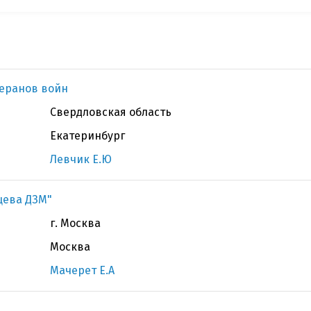
теранов войн
Свердловская область
Екатеринбург
Левчик Е.Ю
цева ДЗМ"
г. Москва
Москва
Мачерет Е.А