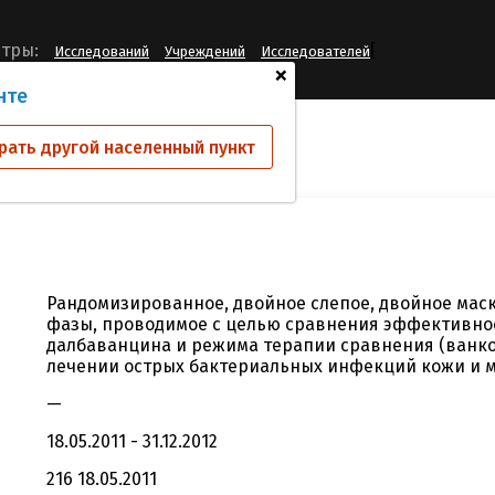
[
тры:
Исследований
Учреждений
Исследователей
+
нте
ий
DUR001-301
рать другой населенный пункт
Рандомизированное, двойное слепое, двойное мас
фазы, проводимое с целью сравнения эффективнос
далбаванцина и режима терапии сравнения (ванко
лечении острых бактериальных инфекций кожи и м
—
18.05.2011 - 31.12.2012
216 18.05.2011