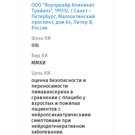
ООО "Ворлдвайд Клиникал
Трайалз", 195112, г.Санкт –
Петербург, Малоохтинский
проспект, дом 64, Литер В,
Россия
Фаза КИ
IIIb
Вид КИ
ММКИ
Цель КИ
оценка безопасности и
переносимости
пимавансерина в
сравнении с плацебо у
взрослых и пожилых
пациентов с
нейропсихиатрическими
симптомами при
нейродегенеративном
заболевании.