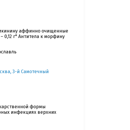
адикинину аффинно очищенные
– 0,12 г* Антитела к морфину
ославль
сква, 3-й Самотечный
екарственной формы
рных инфекциях верхних