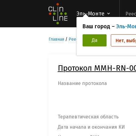
Эль-Монте
Реес
Ваш город –
Эль-Мо
Главная
Реестр Клинических исследован
Да
Нет, выб
Протокол MMH-RN-0
Название протокола
Терапевтическая область
Дата начала и окончания КИ