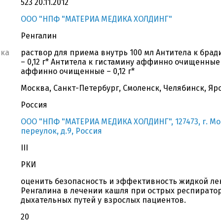
523 20.11.2012
ООО "НПФ "МАТЕРИА МЕДИКА ХОЛДИНГ"
Ренгалин
вка
раствор для приема внутрь 100 мл Антитела к бр
– 0,12 г* Антитела к гистамину аффинно очищенные 
аффинно очищенные – 0,12 г*
Москва, Санкт-Петербург, Смоленск, Челябинск, Яр
Россия
ООО "НПФ "МАТЕРИА МЕДИКА ХОЛДИНГ", 127473, г. Мо
переулок, д.9, Россия
III
РКИ
оценить безопасность и эффективность жидкой л
Ренгалина в лечении кашля при острых респирато
дыхательных путей у взрослых пациентов.
20