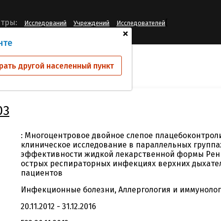
[
тры:
Исследований
Учреждений
Исследователей
+
нте
ий
MMH-RN-003
рать другой населенный пункт
03
: Многоцентровое двойное слепое плацебоконтро
клиническое исследование в параллельных группа
эффективности жидкой лекарственной формы Ренг
острых респираторных инфекциях верхних дыхател
пациентов
Инфекционные болезни, Аллергология и иммунолог
20.11.2012 - 31.12.2016