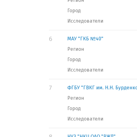
Регион
Город
Исследователи
6
МАУ "ГКБ №40"
Регион
Город
Исследователи
7
ФГБУ "ГВКГ им. Н.Н. Бурден
Регион
Город
Исследователи
8
НУЗ "НКЦ ОАО "РЖД"