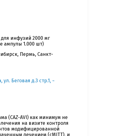
для инфузий 2000 мг
е ампулы 1.000 шт)
сибирск, Пермь, Санкт-
л. Беговая д.3 стр.1, ~
а (CAZ-AVI) как минимум не
злечения на визите контроля
иентов модифицированной
аченным лечением (cMITT), и