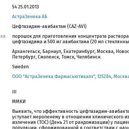
54 25.01.2013
АстраЗенека АБ
Цефтазидим-авибактам (CAZ-AVI)
вка
порошок для приготовления концентрата раствора 
цефтазидима и 500 мг авибактама (20 мл стеклянны
Архангельск, Барнаул, Екатеринбург, Москва, Ново
Петербург, Смоленск, Томск, Челябинск
Sweden
ООО "АстраЗенека Фармасьютикалз", 125284, Москва, у
III
ММКИ
Выявить, что эффективность цефтазидим-авибактам
уступает меропенему в отношении клинического и
излечения (TOC) (День 21 от рандомизации) у пац
популяции, сформированной в соответствии с назн