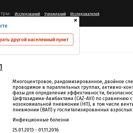
[
тры:
Исследований
Учреждений
Исследователей
+
нте
ий
D4281C00001
рать другой населенный пункт
1
Многоцентровое, рандомизированное, двойное сле
проводимое в параллельных группах, активно-конт
фазы для определения эффективности, безопаснос
Цефтазидима-Авибактама (CAZ-AVI) по сравнению 
нозокомиальной пневмонии (НП), в том числе вен
пневмонии (ВАП) у госпитализированных взрослых
Инфекционные болезни
25.01.2013 - 01.11.2016