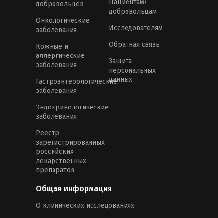
Пациентам/
добровольцев
добровольцам
Онкологические
Исследователям
заболевания
Обратная связь
Кожные и
аллергические
Защита
заболевания
персональных
данных
Гастроэнтерологические
заболевания
Эндокринологические
заболевания
Реестр
зарегистрированных
российских
лекарственных
препаратов
Общая информация
О клинических исследованиях