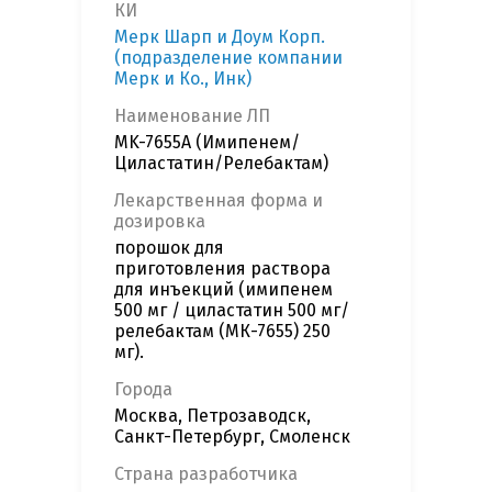
КИ
Мерк Шарп и Доум Корп.
(подразделение компании
Мерк и Ко., Инк)
Наименование ЛП
MK-7655A (Имипенем/
Циластатин/Релебактам)
Лекарственная форма и
дозировка
порошок для
приготовления раствора
для инъекций (имипенем
500 мг / циластатин 500 мг/
релебактам (МК-7655) 250
мг).
Города
Москва, Петрозаводск,
Санкт-Петербург, Смоленск
Страна разработчика