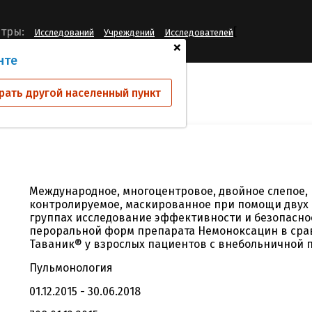
[
тры:
Исследований
Учреждений
Исследователей
+
нте
ий
CJ01060044
рать другой населенный пункт
Международное, многоцентровое, двойное слепое,
контролируемое, маскированное при помощи двух 
группах исследование эффективности и безопасно
пероральной форм препарата Немоноксацин в сра
Таваник® у взрослых пациентов с внебольничной
Пульмонология
01.12.2015 - 30.06.2018