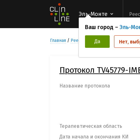
Эль-Монте
Реес
Ваш город –
Эль-Мо
Главная
Реестр Клинических исследован
Да
Нет, выб
Протокол TV45779-IM
Название протокола
Терапевтическая область
Дата начала и окончания КИ