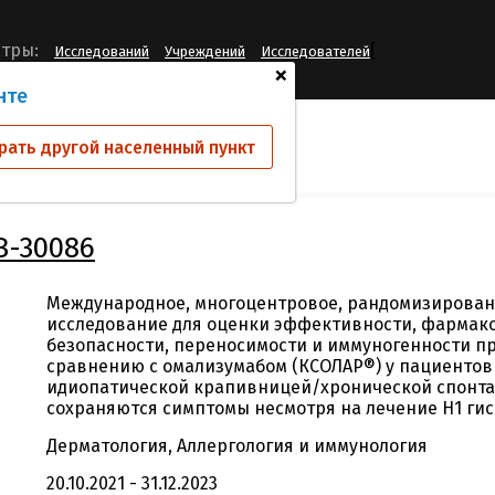
[
тры:
Исследований
Учреждений
Исследователей
+
нте
ий
TV45779-IMB-30086
рать другой населенный пункт
B-30086
Международное, многоцентровое, рандомизирован
исследование для оценки эффективности, фармак
безопасности, переносимости и иммуногенности пр
сравнению с омализумабом (КСОЛАР®) у пациентов
идиопатической крапивницей/хронической спонта
сохраняются симптомы несмотря на лечение H1 ги
Дерматология, Аллергология и иммунология
20.10.2021 - 31.12.2023