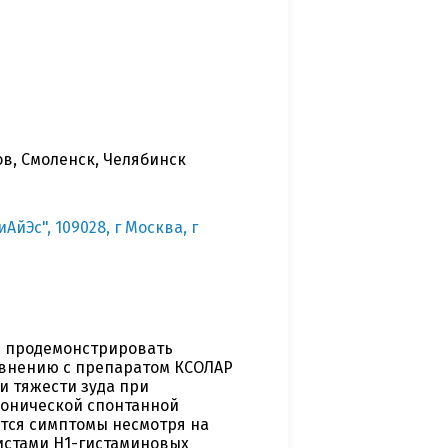
ов, Смоленск, Челябинск
Эс", 109028, г Москва, г
бы продемонстрировать
авнению с препаратом КСОЛАР
и тяжести зуда при
ронической спонтанной
ются симптомы несмотря на
истами Н1-гистаминовых