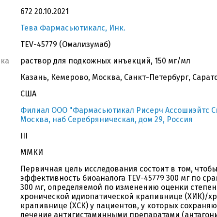
672 20.10.2021
Тева Фармасьютикалс, Инк.
TEV-45779 (Омализумаб)
вка
раствор для подкожных инъекций, 150 мг/мл
Казань, Кемерово, Москва, Санкт-Петербург, Сарат
США
Филиал ООО "Фармасьютикал Рисерч Ассошиэйтс СиАй
Москва, наб Серебряническая, дом 29, Россия
III
ММКИ
Первичная цель исследования состоит в том, что
эффективность биоаналога TEV-45779 300 мг по ср
300 мг, определяемой по изменению оценки степен
хронической идиопатической крапивнице (ХИК)/х
крапивнице (ХСК) у пациентов, у которых сохраня
лечение антигистаминными препаратами (антагон