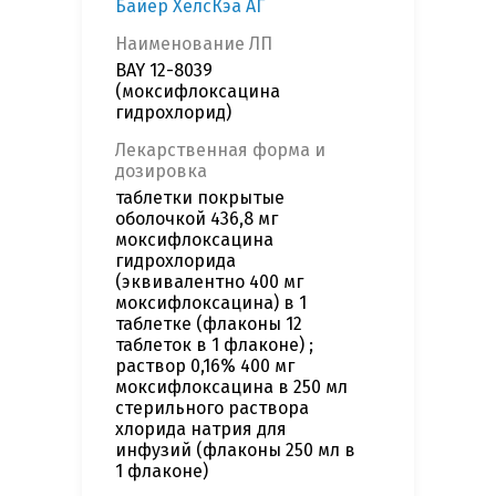
Байер ХелсКэа АГ
Наименование ЛП
BAY 12-8039
(моксифлоксацина
гидрохлорид)
Лекарственная форма и
дозировка
таблетки покрытые
оболочкой 436,8 мг
моксифлоксацина
гидрохлорида
(эквивалентно 400 мг
моксифлоксацина) в 1
таблетке (флаконы 12
таблеток в 1 флаконе) ;
раствор 0,16% 400 мг
моксифлоксацина в 250 мл
стерильного раствора
хлорида натрия для
инфузий (флаконы 250 мл в
1 флаконе)