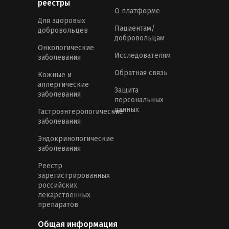
реестры
О платформе
Для здоровых
Пациентам/
добровольцев
добровольцам
Онкологические
Исследователям
заболевания
Обратная связь
Кожные и
аллергические
Защита
заболевания
персональных
данных
Гастроэнтерологические
заболевания
Эндокринологические
заболевания
Реестр
зарегистрированных
российских
лекарственных
препаратов
Общая информация