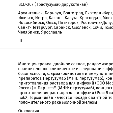
BCD-267 (Трастузумаб дерукстекан)
Архангельск, Барнаул, Волгоград, Екатеринбург
Ижевск, Истра, Казань, Калуга, Краснодар, Моск
Новосибирск, Омск, Пятигорск, Ростов-на-Дону,
Санкт-Петербург, Саранск, Смоленск, Сочи, Томс
Челябинск, Ярославль
III
Многоцентровое, двойное слепое, рандомизир
сравнительное клиническое исследование эфф
безопасности, фармакокинетики и иммуногенн
препаратов Пертузумаб (МНН: пертузумаб), кон
приготовления раствора для инфузий (ООО Маб
Россия) и Перьета® (МНН: пертузумаб), концент
приготовления раствора для инфузий (Рош Диа
ГмбХ, Германия) в качестве неоадъювантной т
положительного рака молочной железы
Онкология