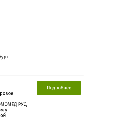
бург
Подробнее
тровое
ОМОМЕД РУС,
м у
кой