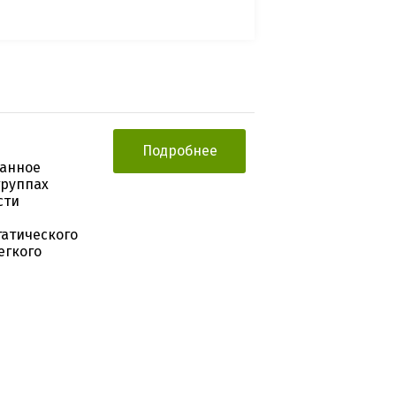
Подробнее
ванное
группах
сти
татического
егкого