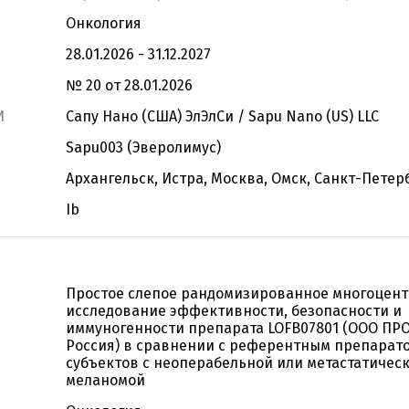
Онкология
28.01.2026 - 31.12.2027
№ 20 от 28.01.2026
И
Сапу Нано (США) ЭлЭлСи / Sapu Nano (US) LLC
Sapu003 (Эверолимус)
Архангельск, Истра, Москва, Омск, Санкт-Петер
Ib
Простое слепое рандомизированное многоцен
исследование эффективности, безопасности и
иммуногенности препарата LOFB07801 (ООО ПР
Россия) в сравнении с референтным препарато
субъектов с неоперабельной или метастатичес
меланомой