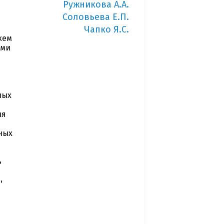
Ружникова А.А.
Соловьева Е.П.
Чапко Я.С.
хем
ыми
ных
ля
ных
,
,
я