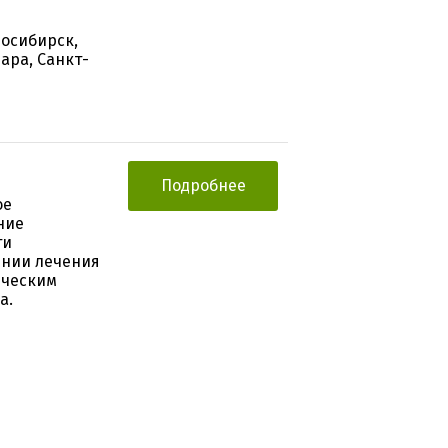
восибирск,
ара, Санкт-
Подробнее
ое
ние
ти
инии лечения
ическим
а.