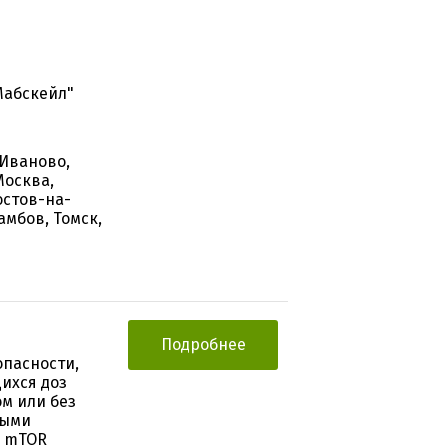
Мабскейл"
 Иваново,
Москва,
остов-на-
амбов, Томск,
Подробнее
опасности,
ихся доз
м или без
ными
ю mTOR