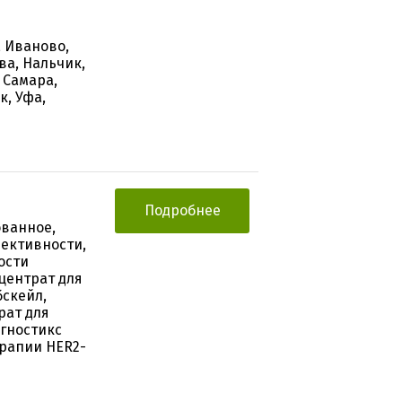
, Иваново,
ва, Нальчик,
 Самара,
к, Уфа,
Подробнее
ованное,
ективности,
ости
центрат для
скейл,
рат для
гностикс
ерапии HER2-