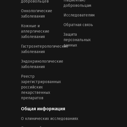
Пациентам/
добровольцев
добровольцам
Онкологические
Исследователям
заболевания
Обратная связь
Кожные и
аллергические
Защита
заболевания
персональных
данных
Гастроэнтерологические
заболевания
Эндокринологические
заболевания
Реестр
зарегистрированных
российских
лекарственных
препаратов
Общая информация
О клинических исследованиях