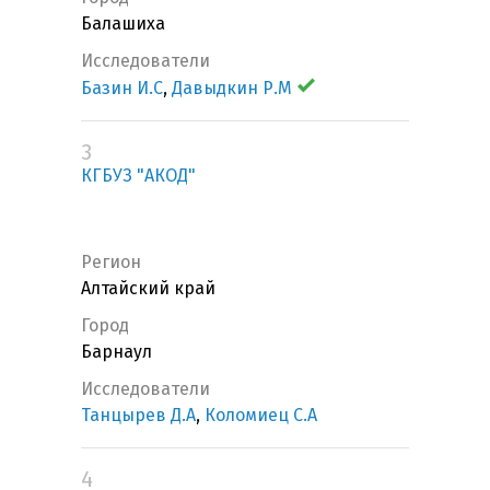
Балашиха
Исследователи
Базин И.С
,
Давыдкин Р.М
3
КГБУЗ "АКОД"
Регион
Алтайский край
Город
Барнаул
Исследователи
Танцырев Д.А
,
Коломиец С.А
4