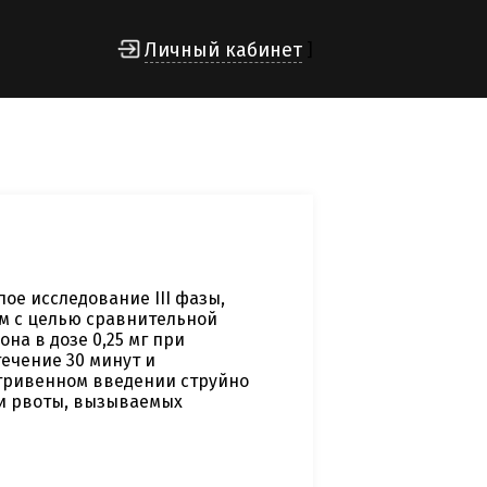
Личный кабинет
]
е исследование III фазы,
м с целью сравнительной
на в дозе 0,25 мг при
ечение 30 минут и
утривенном введении струйно
 и рвоты, вызываемых