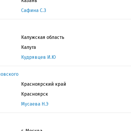
Казань
Сафина С.З
Калужская область
Калуга
Кудрявцев И.Ю
новского
Красноярский край
Красноярск
Мусаева Н.Э
г. Москва