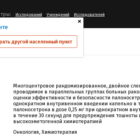
[
тры:
Исследований
Учреждений
Исследователей
+
нте
ий
PALO-15-17
рать другой населенный пункт
Многоцентровое рандомизированное, двойное слепо
проводимое в параллельных группах больных рако
оценки эффективности и безопасности палоносетро
однократном внутривенном введении капельно в т
палоносетрона в дозе 0,25 мг при однократном вн
в течение 30 секунд для предупреждения тошноты
высокоэметогенной химиотерапией
Онкология, Химиотерапия