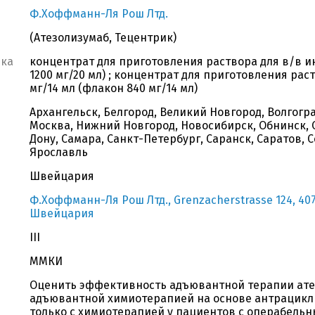
Ф.Хоффманн-Ля Рош Лтд.
(Атезолизумаб, Тецентрик)
вка
концентрат для приготовления раствора для в/в и
1200 мг/20 мл) ; концентрат для приготовления рас
мг/14 мл (флакон 840 мг/14 мл)
Архангельск, Белгород, Великий Новгород, Волгогра
Москва, Нижний Новгород, Новосибирск, Обнинск, О
Дону, Самара, Санкт-Петербург, Саранск, Саратов, С
Ярославль
Швейцария
Ф.Хоффманн-Ля Рош Лтд., Grenzacherstrasse 124, 4070
Швейцария
III
ММКИ
Оценить эффективность адъювантной терапии ате
адъювантной химиотерапией на основе антрацикл
только с химиотерапией у пациентов с операбель