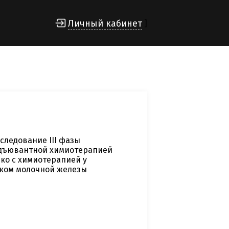
Личный кабинет
]
следование III фазы
 адъювантной химиотерапией
ко с химиотерапией у
ком молочной железы