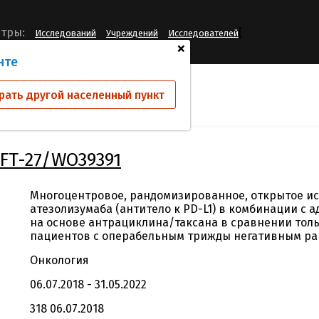
[
тры:
Исследований
Учреждений
Исследователей
+
нте
ий
BIG 16-05/AFT-27/WO39391
рать другой населенный пункт
AFT-27/WO39391
Mногоцентровое, рандомизированное, открытое ис
атезолизумаба (антитело к PD-L1) в комбинации с
на основе антрациклина/таксана в сравнении толь
пациентов с операбельным трижды негативным ра
Онкология
06.07.2018 - 31.05.2022
318 06.07.2018