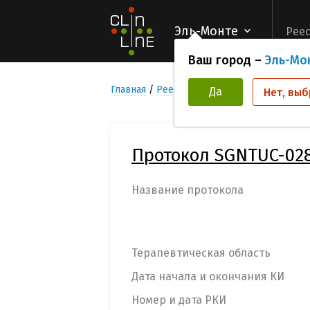
Эль-Монте
Реес
Ваш город –
Эль-Мо
Главная
Реестр Клинических исследован
Да
Нет, выб
Протокол SGNTUC-02
Название протокола
Терапевтическая область
Дата начала и окончания КИ
Номер и дата РКИ