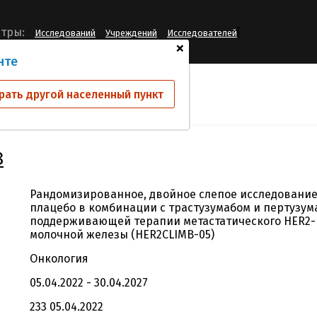
[
тры:
Исследований
Учреждений
Исследователей
+
нте
ий
SGNTUC-028
рать другой населенный пункт
8
Рандомизированное, двойное слепое исследование
плацебо в комбинации с трастузумабом и пертузум
поддерживающей терапии метастатического HER2-
молочной железы (HER2CLIMB-05)
Онкология
05.04.2022 - 30.04.2027
233 05.04.2022