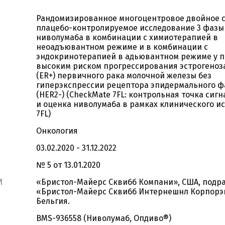
Рандомизированное многоцентровое двойное 
плацебо-контролируемое исследование 3 фазы
ниволумаба в комбинации с химиотерапией в
неоадъювантном режиме и в комбинации с
эндокринотерапией в адьювантном режиме у п
высоким риском прогрессирования эстрогеноз
(ER+) первичного рака молочной железы без
гиперэкспрессии рецептора эпидермального ф
(HER2-) (CheckMate 7FL: контрольная точка сигн
и оценка ниволумаба в рамках клинического и
7FL)
Онкология
03.02.2020 - 31.12.2022
№ 5 от 13.01.2020
И
«Бристол-Майерс Сквибб Компани», США, подр
«Бристол-Майерс Сквибб Интернешнл Корпорэ
Бельгия.
BMS-936558 (Ниволумаб, Опдиво®)