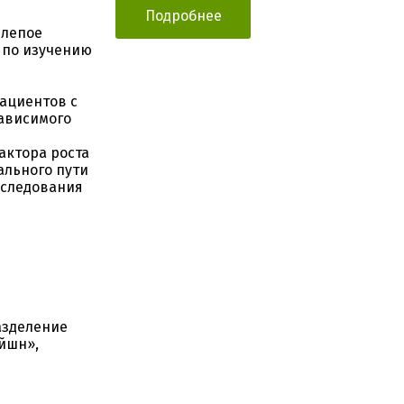
Подробнее
слепое
 по изучению
ациентов с
ависимого
актора роста
ального пути
сследования
азделение
йшн»,