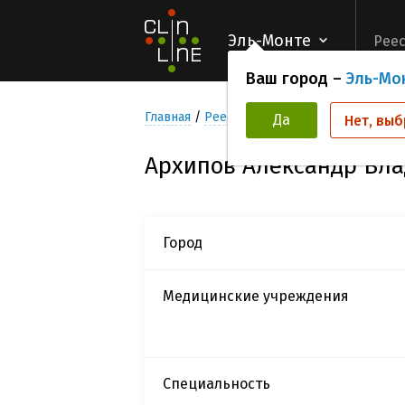
Эль-Монте
Реес
Ваш город –
Эль-Мо
Главная
Реестр Исследователей
Архип
Да
Нет, выб
Архипов Александр Вл
Город
Медицинские учреждения
Специальность