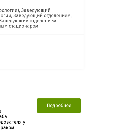
рологии), Заведующий
логии, Заведующий отделением,
 Заведующий отделением
ным стационаром
Подробнее
е
аба
едователя у
 раком