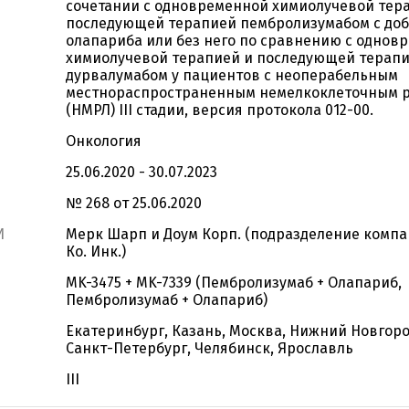
сочетании с одновременной химиолучевой тер
последующей терапией пембролизумабом c до
олапариба или без него по сравнению с однов
химиолучевой терапией и последующей терап
дурвалумабом у пациентов с неоперабельным
местнораспространенным немелкоклеточным р
(НМРЛ) III стадии, версия протокола 012-00.
Онкология
25.06.2020 - 30.07.2023
№ 268 от 25.06.2020
И
Мерк Шарп и Доум Корп. (подразделение компа
Ко. Инк.)
MK-3475 + MK-7339 (Пембролизумаб + Олапариб,
Пембролизумаб + Олапариб)
Екатеринбург, Казань, Москва, Нижний Новгоро
Санкт-Петербург, Челябинск, Ярославль
III