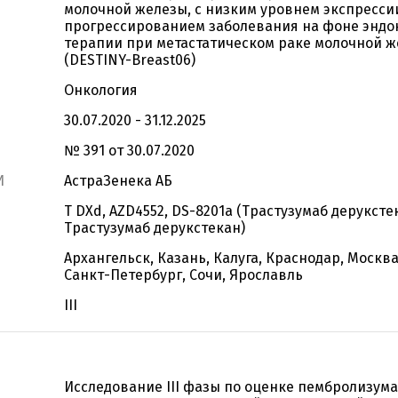
молочной железы, с низким уровнем экспресси
прогрессированием заболевания на фоне энд
терапии при метастатическом раке молочной 
(DESTINY-Breast06)
Онкология
30.07.2020 - 31.12.2025
№ 391 от 30.07.2020
И
АстраЗенека АБ
T DXd, AZD4552, DS-8201a (Трастузумаб деруксте
Трастузумаб дерукстекан)
Архангельск, Казань, Калуга, Краснодар, Москва
Санкт-Петербург, Сочи, Ярославль
III
Исследование III фазы по оценке пембролизумаб