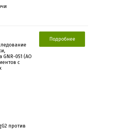
очи
Подробнее
следование
и,
 GNR-051 (АО
иентов с
х
gG2 против