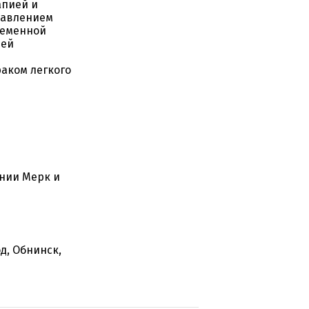
апией и
бавлением
ременной
ией
аком легкого
нии Мерк и
д, Обнинск,