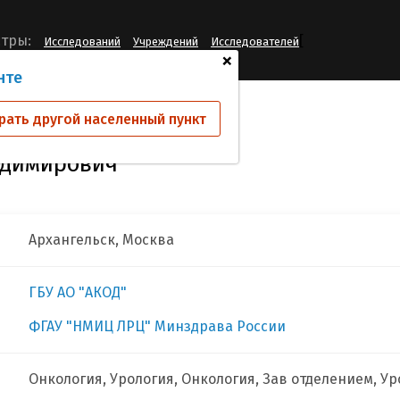
[
тры:
Исследований
Учреждений
Исследователей
+
нте
ов Александр Владимирович
рать другой населенный пункт
адимирович
Архангельск, Москва
ГБУ АО "АКОД"
ФГАУ "НМИЦ ЛРЦ" Минздрава России
Онкология, Урология, Онкология, Зав отделением, У