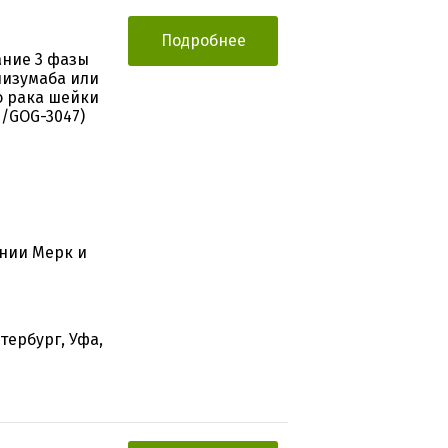
Подробнее
ание 3 фазы
лизумаба или
о рака шейки
/GOG-3047)
нии Мерк и
тербург, Уфа,