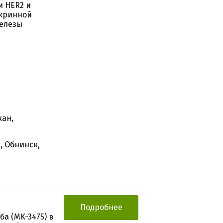
и HER2 и
окринной
железы
кан,
, Обнинск,
Подробнее
а (MK-3475) в