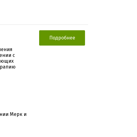
Подробнее
чения
ении с
чающих
ерапию
нии Мерк и