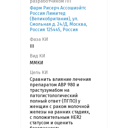
разработчиком ЛП
Фарм Рисерч Ассошиэйтс
Россия Лимитед
(Великобритания), ул.
Смольная д. 24/Д, Москва,
Россия 125445, Россия
Фаза КИ
III
Вид КИ
ММКИ
Цель КИ
Сравнить влияние лечения
препаратом ABP 980 и
трастузумабом на
патогистологический
полный ответ (ПГПО) у
женщин с раком молочной
железы на ранних стадиях,
с положительным HER2
статусом и оценить