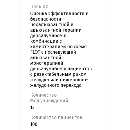
Цель КИ
Оценка эффективности и
безопасности
неоадъювантной и
адъювантной терапии
дурвалумабом в
комбинации с
химиотерапией по схеме
FLOT с последующей
адъювантной
монотерапией
дурвалумабом у пациентов
с резектабельным раком
желудка или пищеводно-
желудочного перехода
Количество
Мед.учреждений
13
Количество пациентов
100