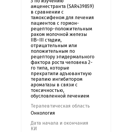
3 по изучению
амценестранта (SAR439859)
в сравнении с
тамоксифеном для лечения
пациентов с гормон-
рецептор-положительным
раком молочной железы
IIB–III стадии,
отрицательным или
положительным по
рецептору эпидермального
фактора роста человека 2-
го типа, которые
прекратили адъювантную
терапию ингибитором
ароматазы в связи с
токсичностью,
обусловленной лечением
Терапевтическая область
Онкология
Дата начала и окончания
КИ