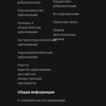
Пациентам/
добровольцев
добровольцам
Онкологические
Исследователям
заболевания
Обратная связь
Кожные и
аллергические
Защита
заболевания
персональных
данных
Гастроэнтерологические
заболевания
Эндокринологические
заболевания
Реестр
зарегистрированных
российских
лекарственных
препаратов
Общая информация
О клинических исследованиях