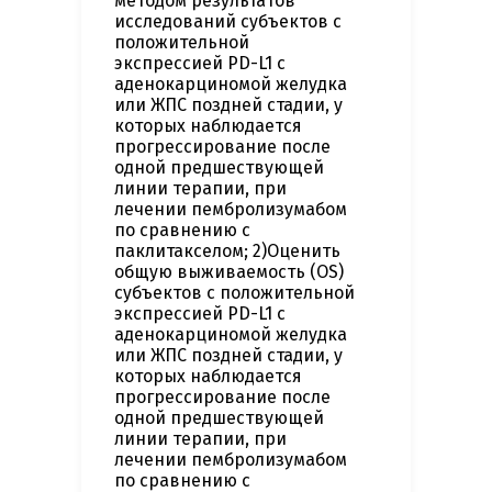
методом результатов
исследований субъектов с
положительной
экспрессией PD-L1 с
аденокарциномой желудка
или ЖПС поздней стадии, у
которых наблюдается
прогрессирование после
одной предшествующей
линии терапии, при
лечении пембролизумабом
по сравнению с
паклитакселом; 2)Оценить
общую выживаемость (ОS)
субъектов с положительной
экспрессией PD-L1 с
аденокарциномой желудка
или ЖПС поздней стадии, у
которых наблюдается
прогрессирование после
одной предшествующей
линии терапии, при
лечении пембролизумабом
по сравнению с