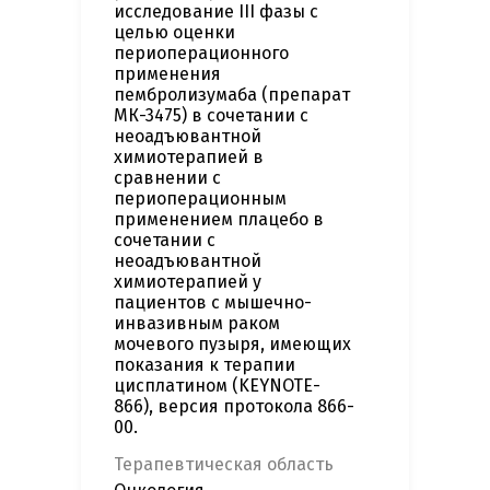
исследование III фазы с
целью оценки
периоперационного
применения
пембролизумаба (препарат
МК-3475) в сочетании с
неоадъювантной
химиотерапией в
сравнении с
периоперационным
применением плацебо в
сочетании с
неоадъювантной
химиотерапией у
пациентов с мышечно-
инвазивным раком
мочевого пузыря, имеющих
показания к терапии
цисплатином (KEYNOTE-
866), версия протокола 866-
00.
Терапевтическая область