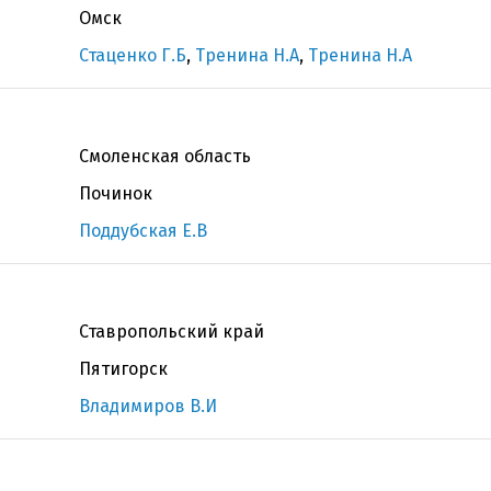
Омск
Стаценко Г.Б
,
Тренина Н.А
,
Тренина Н.А
Смоленская область
Починок
Поддубская Е.В
Ставропольский край
Пятигорск
Владимиров В.И