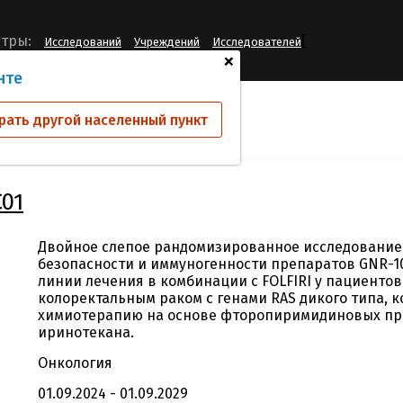
[
тры:
Исследований
Учреждений
Исследователей
+
нте
ий
GNR107-CRC01
рать другой населенный пункт
01
Двойное слепое рандомизированное исследование
безопасности и иммуногенности препаратов GNR-10
линии лечения в комбинации с FOLFIRI у пациентов
колоректальным раком с генами RAS дикого типа, 
химиотерапию на основе фторопиримидиновых пр
иринотекана.
Онкология
01.09.2024 - 01.09.2029