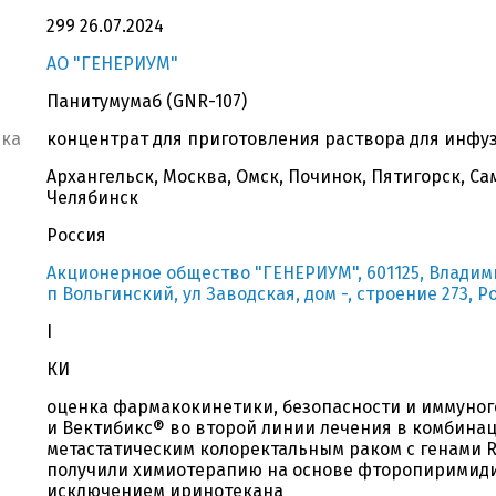
299 26.07.2024
АО "ГЕНЕРИУМ"
Панитумумаб (GNR-107)
вка
концентрат для приготовления раствора для инфуз
Архангельск, Москва, Омск, Починок, Пятигорск, Са
Челябинск
Россия
Акционерное общество "ГЕНЕРИУМ", 601125, Владими
п Вольгинский, ул Заводская, дом -, строение 273, Р
I
КИ
оценка фармакокинетики, безопасности и иммуног
и Вектибикс® во второй линии лечения в комбинаци
метастатическим колоректальным раком с генами R
получили химиотерапию на основе фторопиримиди
исключением иринотекана