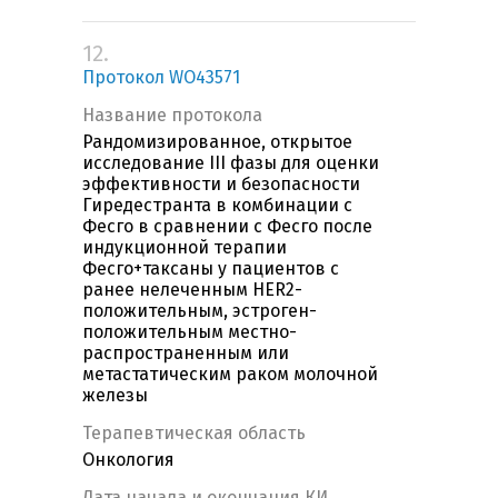
12.
Протокол WO43571
Название протокола
Рандомизированное, открытое
исследование III фазы для оценки
эффективности и безопасности
Гиредестранта в комбинации с
Фесго в сравнении с Фесго после
индукционной терапии
Фесго+таксаны у пациентов с
ранее нелеченным HER2-
положительным, эстроген-
положительным местно-
распространенным или
метастатическим раком молочной
железы
Терапевтическая область
Онкология
Дата начала и окончания КИ