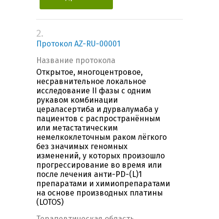
2.
Протокол AZ-RU-00001
Название протокола
Открытое, многоцентровое,
несравнительное локальное
исследование II фазы с одним
рукавом комбинации
цераласертиба и дурвалумаба у
пациентов с распространённым
или метастатическим
немелкоклеточным раком лёгкого
без значимых геномных
изменений, у которых произошло
прогрессирование во время или
после лечения анти-PD-(L)1
препаратами и химиопрепаратами
на основе производных платины
(LOTOS)
Терапевтическая область