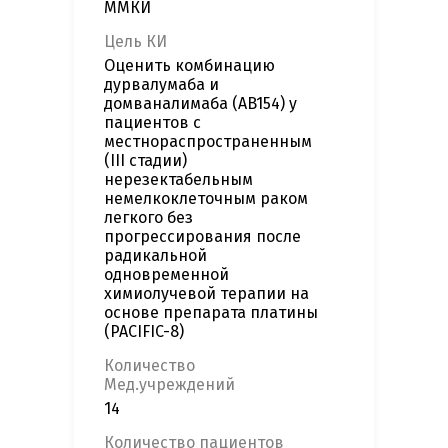
ММКИ
Цель КИ
Оценить комбинацию
дурвалумаба и
домваналимаба (AB154) у
пациентов с
местнораспространенным
(III стадии)
нерезектабельным
немелкоклеточным раком
легкого без
прогрессирования после
радикальной
одновременной
химиолучевой терапии на
основе препарата платины
(PACIFIC-8)
Количество
Мед.учреждений
14
Количество пациентов