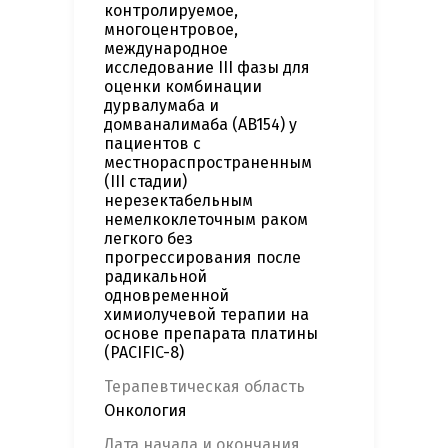
контролируемое,
многоцентровое,
международное
исследование III фазы для
оценки комбинации
дурвалумаба и
домваналимаба (AB154) у
пациентов с
местнораспространенным
(III стадии)
нерезектабельным
немелкоклеточным раком
легкого без
прогрессирования после
радикальной
одновременной
химиолучевой терапии на
основе препарата платины
(PACIFIC-8)
Терапевтическая область
Онкология
Дата начала и окончания