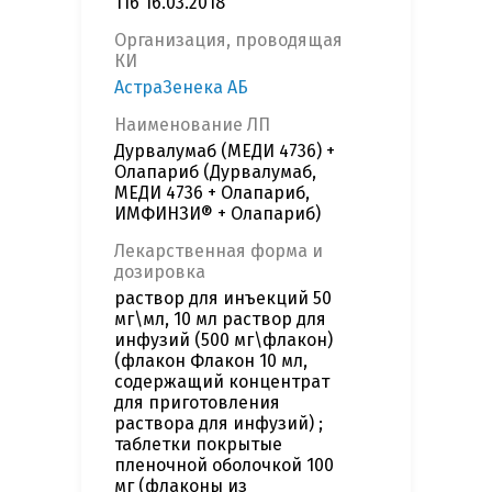
116 16.03.2018
Организация, проводящая
КИ
АстраЗенека АБ
Наименование ЛП
Дурвалумаб (МЕДИ 4736) +
Олапариб (Дурвалумаб,
МЕДИ 4736 + Олапариб,
ИМФИНЗИ® + Олапариб)
Лекарственная форма и
дозировка
раствор для инъекций 50
мг\мл, 10 мл раствор для
инфузий (500 мг\флакон)
(флакон Флакон 10 мл,
содержащий концентрат
для приготовления
раствора для инфузий) ;
таблетки покрытые
пленочной оболочкой 100
мг (флаконы из