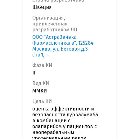
Швеция
Организация,
привлеченная
разработчиком ЛП
ООО "АстраЗенека
Фармасьютикалз", 125284,
Москва, ул. Беговая д.3
стр.1, ~
Фаза КИ
II
Вид КИ
ММКИ
Цель КИ
оценка эффективности и
безопасности дурвалумаба
в комбинации с
олапарибом у пациентов с
неоперабельным
уротелиальным раком