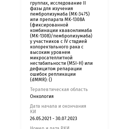
группах, исследование II
фазы для изучения
пембролизумаба (MK-3475)
или препарата MK-1308A
(фиксированной
комбинации квавонлимаба
(MK-1308)/пембролизумаба)
у участников с IV стадией
колоректального рака с
высоким уровнем
микросателлитной
нестабильности (MSI-H) или
дефицитом репарации
ошибок репликации
(dMMR): ()
Терапевтическая область
Онкология
Дата начала и окончания
КИ
26.05.2021 - 30.07.2023
Номер и дата РКИ