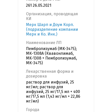
261 26.05.2021
Организация, проводящая
КИ
Мерк Шарп и Доум Корп.
(подразделение компании
Мерк и Ко. Инк.)
Наименование ЛП
Пембролизумаб (MK-3475);
МК-1308А (Квавонлимаб,
MK-1308 + Пембролизумаб,
МК-3475)
Лекарственная форма и
дозировка
раствор для инфузий, 25
мг/мл; раствор для
инфузий, 25 мг/17,5 мл + 400
мг/17,5 мл (1,43 мг/мл + 22,86
мг/мл)
Города